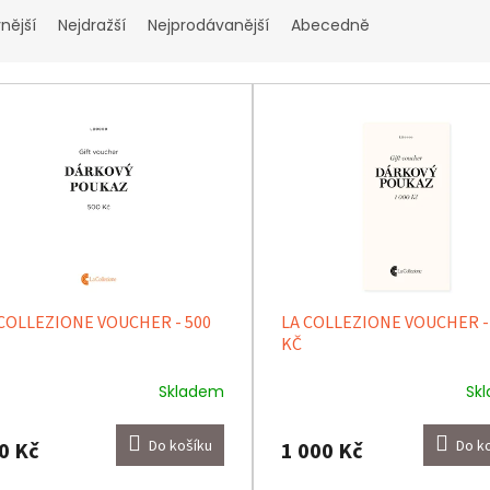
nější
Nejdražší
Nejprodávanější
Abecedně
 COLLEZIONE VOUCHER - 500
LA COLLEZIONE VOUCHER -
KČ
Skladem
Sk
Do košíku
Do k
0 Kč
1 000 Kč