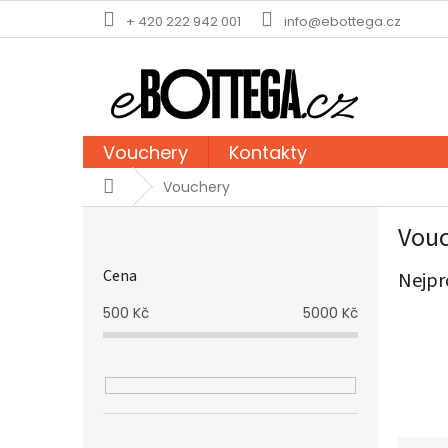
Přejít
+ 420 222 942 001
info@ebottega.cz
na
obsah
Vouchery
Kontakty
Domů
Vouchery
P
Vou
o
s
Cena
Nejpr
t
r
500
Kč
5000
Kč
a
n
n
í
p
a
Přeskočit
Ř