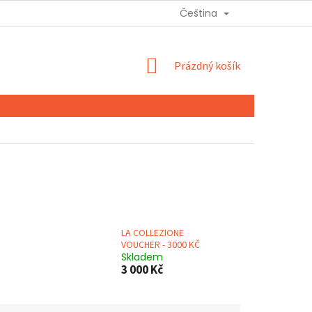
Čeština
NÁKUPNÍ
Prázdný košík
KOŠÍK
LA COLLEZIONE
VOUCHER - 3000 KČ
Skladem
3 000 Kč