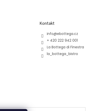
Kontakt
info
@
ebottega.cz
+ 420 222 942 001
La Bottega di Finestra
la_bottega_bistro