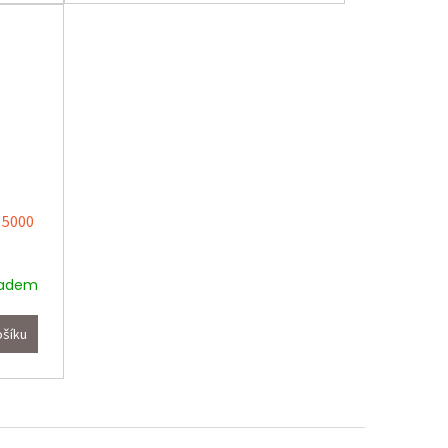
 5000
ladem
ošíku